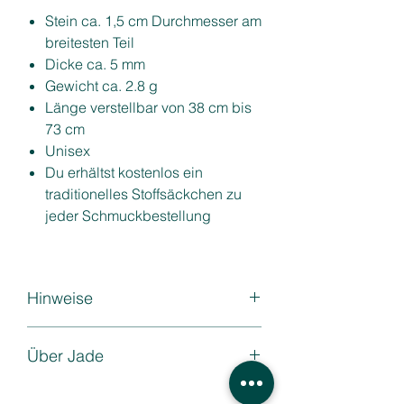
Stein ca. 1,5 cm Durchmesser am
breitesten Teil
Dicke ca. 5 mm
Gewicht ca. 2.8 g
Länge verstellbar von 38 cm bis
73 cm
Unisex
Du erhältst kostenlos ein
traditionelles Stoffsäckchen zu
jeder Schmuckbestellung
Hinweise
Alle unsere Schmuckstücke sind
Über Jade
100% natürlich, sie wurden mit
keinen Chemikalien oder Farben
Möchtest du mehr über Jade
behandelt.