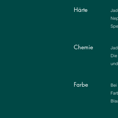
Härte
Jad
Nep
Spe
Chemie
Jad
Die
und
Farbe
Bei 
Far
Bla